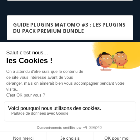
GUIDE PLUGINS MATOMO #3 : LES PLUGINS
DU PACK PREMIUM BUNDLE
GUIDE PLUGINS MATOMO #4 : SUIVRE VOS
CAMPAGNES MARKETING AVEC LE PLUGIN
MARKETING CAMPAIGNS REPORTING
© 2026 - Frédéric Forster |
Formation Matomo