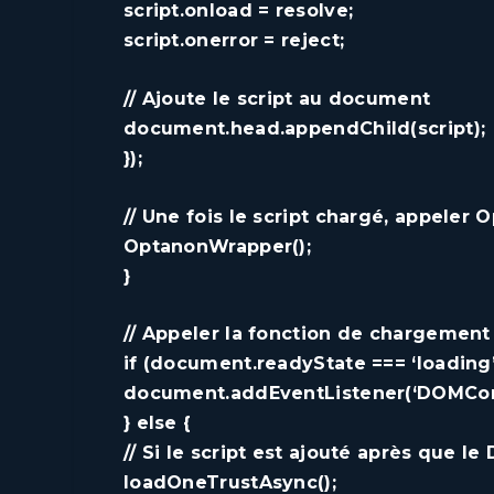
script.onload = resolve;
script.onerror = reject;
// Ajoute le script au document
document.head.appendChild(script);
});
// Une fois le script chargé, appeler
OptanonWrapper();
}
// Appeler la fonction de chargemen
if (document.readyState === ‘loading’
document.addEventListener(‘DOMCon
} else {
// Si le script est ajouté après que l
loadOneTrustAsync();