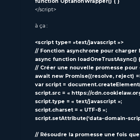
function OptanonWrapper() { }
</script>
à ça :
<script type= »text/javascript »>
// Fonction asynchrone pour charger 
async function loadOneTrustAsync() 
// Créer une nouvelle promesse pour 
await new Promise((resolve, reject) =
var script = document.createElement(‘
script.src = « https://cdn.cookielaw.o
script.type = « text/javascript »;
script.charset = « UTF-8 »;
script.setAttribute(‘data-domain-sc
// Résoudre la promesse une fois que 