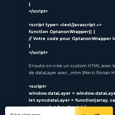
}
</script>
<script type= »text/javascript »>
function OptanonWrapper() {
// Votre code pour OptanonWrapper ic
}
</script>
Ensuite on crée un custom HTML avec l
de dataLayer avec _mtm (Merci
Ronan 
<script>
window.dataLayer = window.dataLayer 
let syncdataLayer = function(array, ca
array.push = function(e) {
Array.prototype.push.call
(array, e);