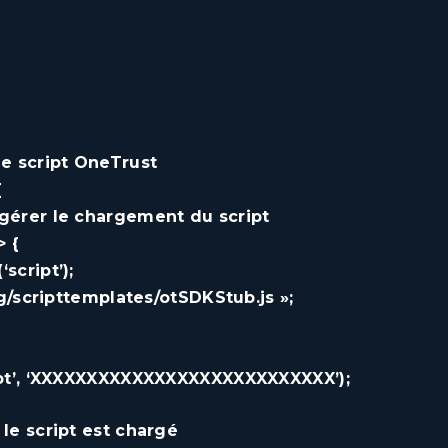
le script OneTrust
{
gérer le chargement du script
> {
script’);
rg/scripttemplates/otSDKStub.js »;
ript’, ‘XXXXXXXXXXXXXXXXXXXXXXXXXXX’);
le script est chargé