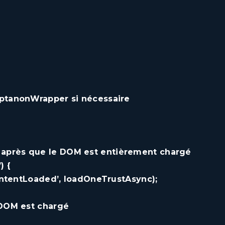
 OptanonWrapper si nécessaire
t après que le DOM est entièrement chargé
) {
tentLoaded’, loadOneTrustAsync);
e DOM est chargé