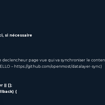
i, si nécessaire
e declencheur page vue qui va synchroniser le conte
HELLO
–
https://github.com/openmost/datalayer-sync
)
|| [];
llback) {