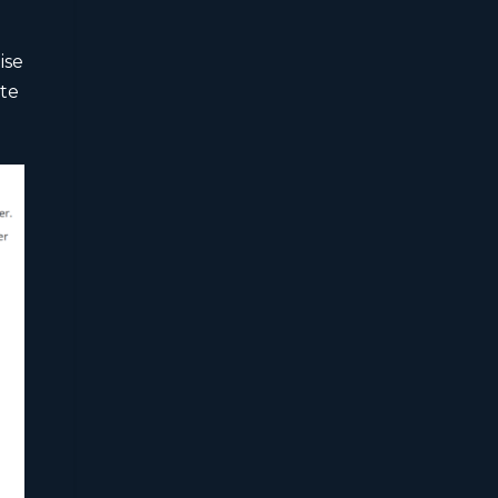
ise
tte